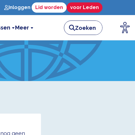
Inloggen
Lid worden
voor Leden
ssen
Meer
t nog geen