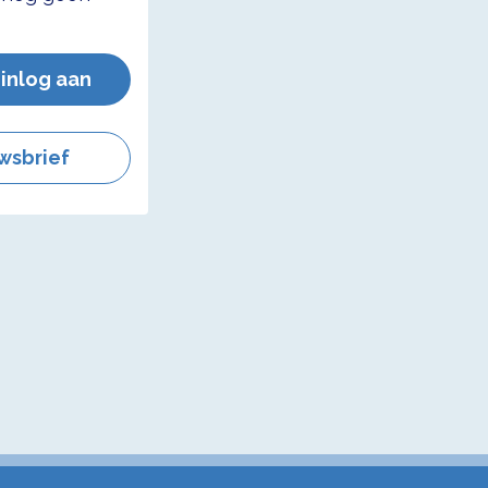
 inlog aan
wsbrief