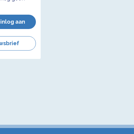
 inlog aan
wsbrief