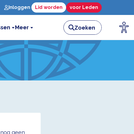
Inloggen
Lid worden
voor Leden
ssen
Meer
t nog geen