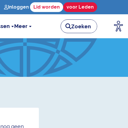
Inloggen
Lid worden
voor Leden
ssen
Meer
t nog geen