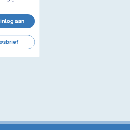
 inlog aan
wsbrief