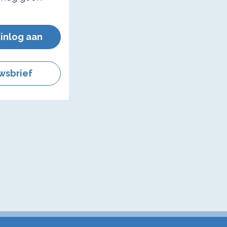
 inlog aan
wsbrief