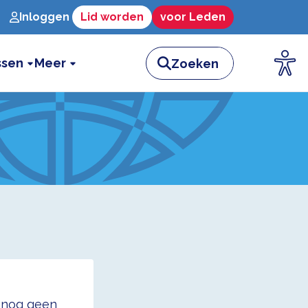
Inloggen
Lid worden
voor Leden
ssen
Meer
t nog geen