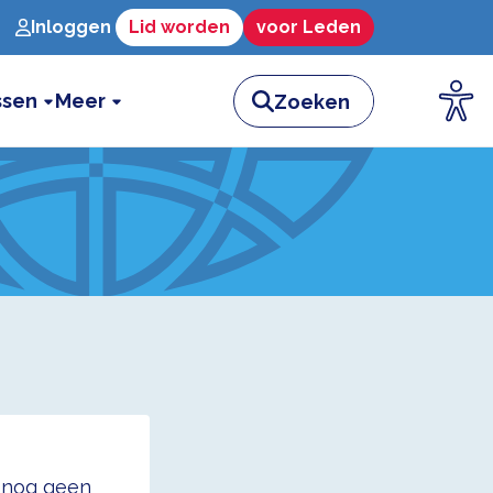
Inloggen
Lid worden
voor Leden
ssen
Meer
t nog geen