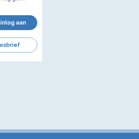
 inlog aan
wsbrief