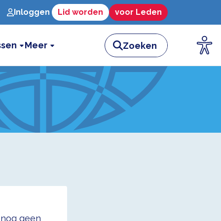
Inloggen
Lid worden
voor Leden
ssen
Meer
t nog geen