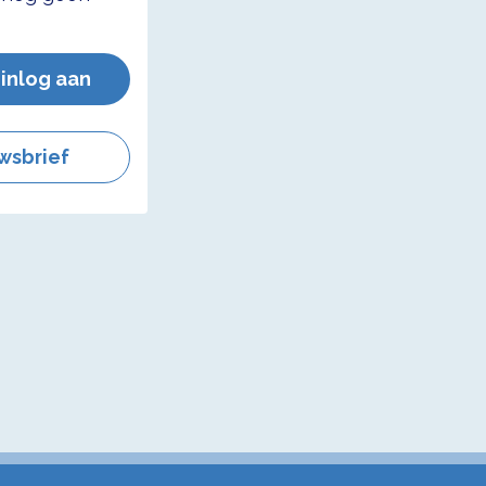
 inlog aan
wsbrief