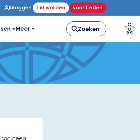
Inloggen
Lid worden
voor Leden
ssen
Meer
t nog geen