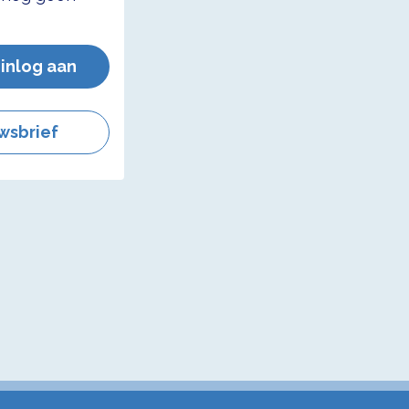
 inlog aan
wsbrief