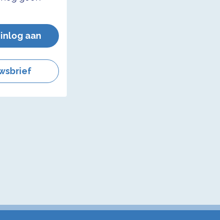
 inlog aan
wsbrief