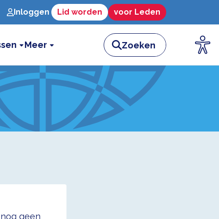
Inloggen
Lid worden
voor Leden
ssen
Meer
t nog geen