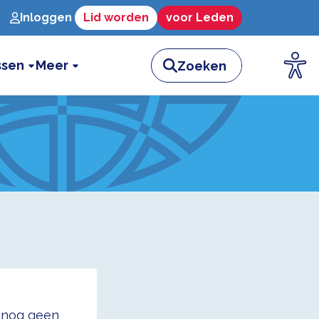
Inloggen
Lid worden
voor Leden
ssen
Meer
t nog geen