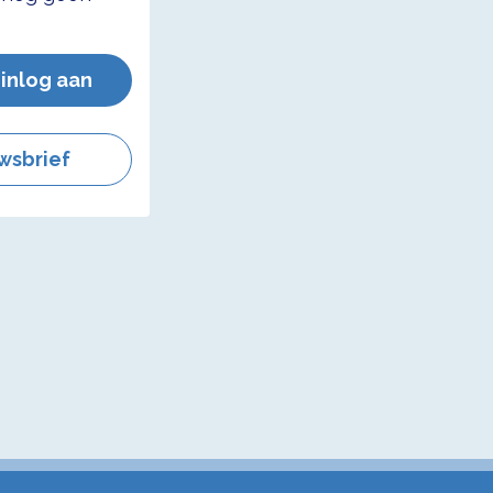
 inlog aan
wsbrief