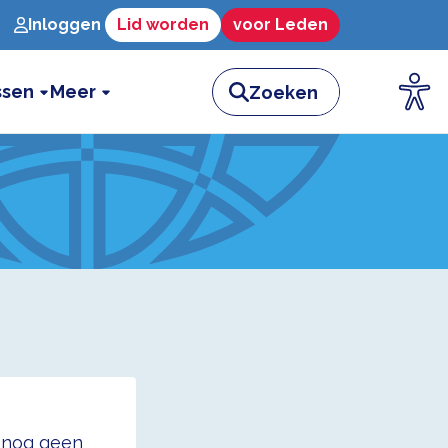
Inloggen
Lid worden
voor Leden
ssen
Meer
t nog geen