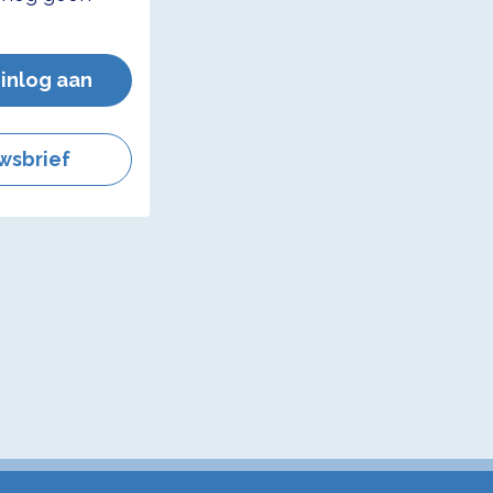
 inlog aan
wsbrief