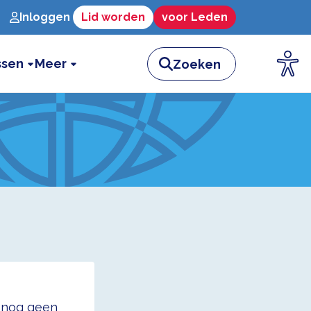
Inloggen
Lid worden
voor Leden
ssen
Meer
t nog geen