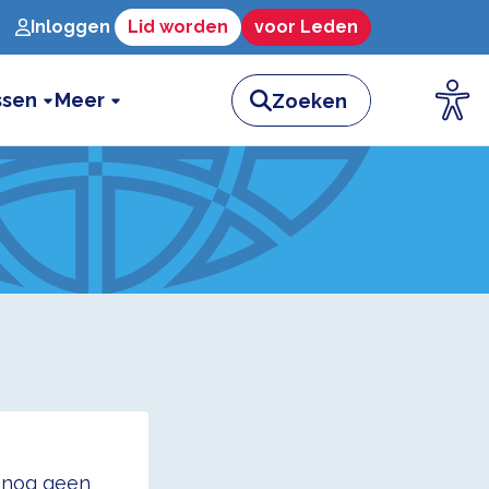
Inloggen
Lid worden
voor Leden
ssen
Meer
t nog geen