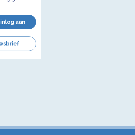
 inlog aan
wsbrief