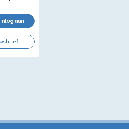
 inlog aan
wsbrief