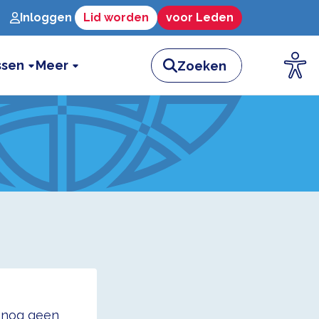
Inloggen
Lid worden
voor Leden
ssen
Meer
t nog geen