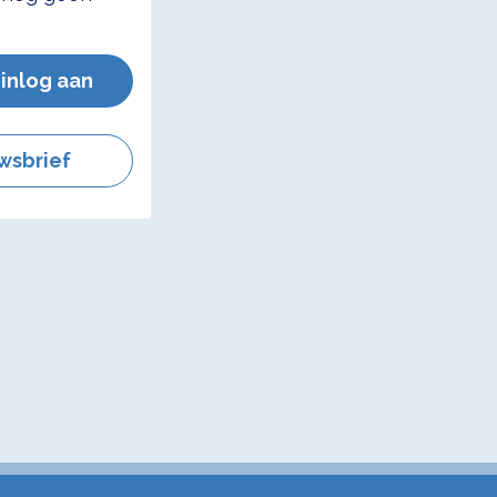
 inlog aan
wsbrief