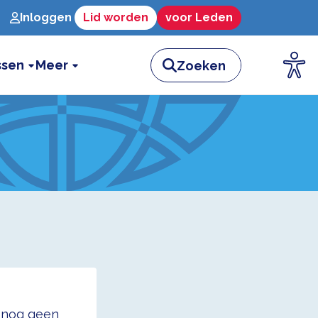
Inloggen
Lid worden
voor Leden
ssen
Meer
t nog geen