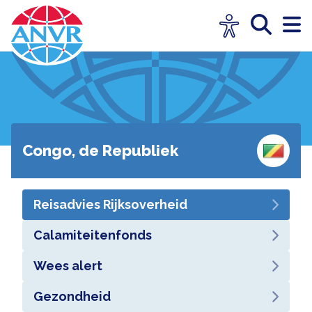
Congo, de Republiek
Reisadvies Rijksoverheid
Calamiteitenfonds
Wees alert
Gezondheid