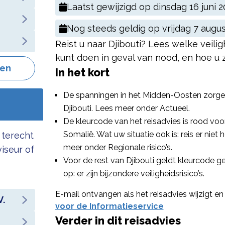
Laatst gewijzigd op
dinsdag 16 juni 
Nog steeds geldig op
vrijdag 7 augu
Reist u naar Djibouti? Lees welke veilighe
kunt doen in geval van nood, en hoe u z
gen
In het kort
De spanningen in het Midden-Oosten zorgen o
Djibouti. Lees meer onder Actueel.
De kleurcode van het reisadvies is rood voo
Somalië. Wat uw situatie ook is: reis er niet h
 terecht
meer onder Regionale risico’s.
viseur of
Voor de rest van Djibouti geldt kleurcode gee
op: er zijn bijzondere veiligheidsrisico’s.
E-mail ontvangen als het reisadvies wijzigt en 
V.
voor de Informatieservice
Verder in dit reisadvies