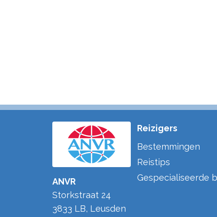
Reizigers
Bestemmingen
Reistips
Gespecialiseerde b
ANVR
Storkstraat 24
3833 LB
,
Leusden