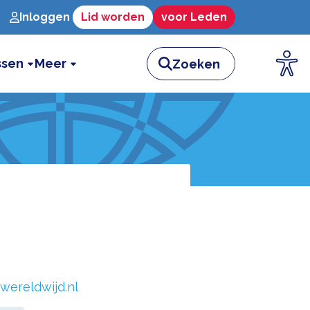
Inloggen
Lid worden
voor Leden
ssen
Meer
wereldwijd.nl