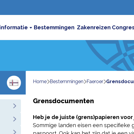
informatie
Bestemmingen
Zakenreizen
Congre
Home
bestemmingen
faeroer
grensdoc
Grensdocumenten
Heb je de juiste (grens)papieren voo
Sommige landen eisen een specifieke g
paspoort. Ook kan het zijn dat je een v