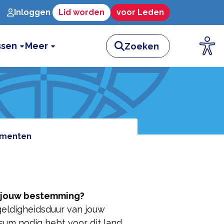
Inloggen
Lid worden
voor Leden
ssen
Meer
umenten
r jouw bestemming?
eldigheidsduur van jouw
isum nodig hebt voor dit land,