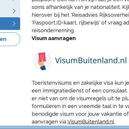
soms afhankelijk van je nationaliteit. K
hierover bij het 'Reisadvies Rijksoverh
'Paspoort,
ID-kaart, rijbewijs' of vraag a
reisonderneming.
Visum aanvragen
gen
Toeristenvisums en zakelijke visa kun j
een immigratiedienst of een consulaat.
er niet van om de visumregels uit te p
formulieren in een vreemde taal in te vul
benodigde visum voor jouw vakantie of
aanvragen via
VisumBuitenland.nl
.