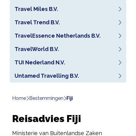
Travel Miles B.V.
Travel Trend B.V.
TravelEssence Netherlands B.V.
TravelWorld B.V.
TUI Nederland N.V.
Untamed Travelling B.V.
Home
bestemmingen
fiji
Reisadvies Fiji
Ministerie van Buitenlandse Zaken