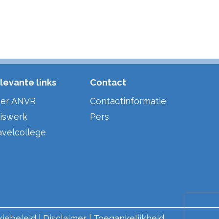
levante links
Contact
er ANVR
Contactinformatie
iswerk
Pers
avelcollege
kiebeleid
Disclaimer
Toegankelijkheid