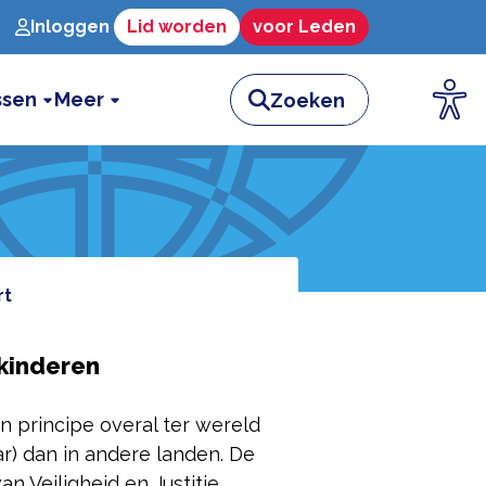
Inloggen
Lid worden
voor Leden
ssen
Meer
rt
kinderen
n principe overal ter wereld
r) dan in andere landen. De
 Veiligheid en Justitie,