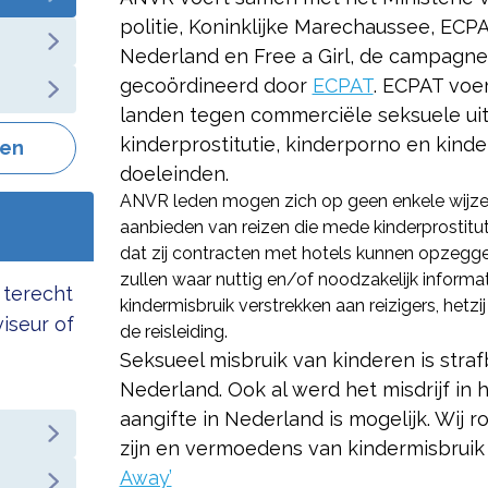
politie, Koninklijke Marechaussee, ECP
Nederland en Free a Girl, de campagne
gecoördineerd door
ECPAT
. ECPAT voe
landen tegen commerciële seksuele uit
kinderprostitutie, kinderporno en kind
gen
doeleinden.
ANVR leden mogen zich op geen enkele wijze 
aanbieden van reizen die mede kinderprostitu
dat zij contracten met hotels kunnen opzegg
zullen waar nuttig en/of noodzakelijk informa
 terecht
kindermisbruik verstrekken aan reizigers, hetzij 
viseur of
de reisleiding.
Seksueel misbruik van kinderen is strafb
Nederland. Ook al werd het misdrijf in 
aangifte in Nederland is mogelijk. Wij 
zijn en vermoedens van kindermisbruik 
Away’