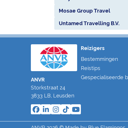
Mosae Group Travel
Untamed Travelling B.V.
Reizigers
Bestemmingen
Reistips
Gespecialiseerde b
ANVR
Storkstraat 24
3833 LB
,
Leusden
ANVR
2026
© Made by
Blue Flamingos