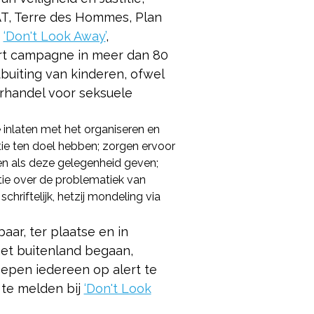
AT, Terre des Hommes, Plan
‘Don't Look Away’
,
rt campagne in meer dan 80
buiting van kinderen, ofwel
erhandel voor seksuele
inlaten met het organiseren en
tie ten doel hebben; zorgen ervoor
en als deze gelegenheid geven;
tie over de problematiek van
schriftelijk, hetzij mondeling via
aar, ter plaatse en in
het buitenland begaan,
roepen iedereen op alert te
te melden bij
‘Don't Look