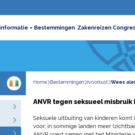
informatie
Bestemmingen
Zakenreizen
Congre
Home
bestemmingen
ivoorkust
wees ale
ANVR tegen seksueel misbruik 
Seksuele uitbuiting van kinderen komt i
voor; in sommige landen meer (zichtbaa
ANVR voert samen met het Ministerie van