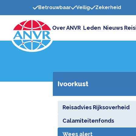
Betrouwbaar
Veilig
Zekerheid
Over ANVR
Leden
Nieuws
Reis
Ivoorkust
Reisadvies Rijksoverheid
Calamiteitenfonds
Wees alert