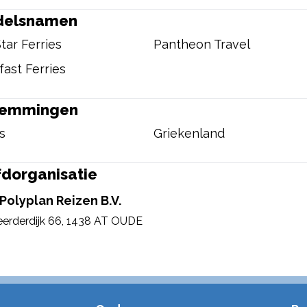
delsnamen
tar Ferries
Pantheon Travel
fast Ferries
temmingen
s
Griekenland
dorganisatie
Polyplan Reizen B.V.
erderdijk 66
,
1438 AT OUDE