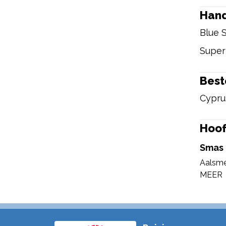
Han
Blue S
Super
Bes
Cypru
Hoof
Smas 
Aalsme
MEER