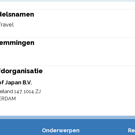
delsnamen
Travel
temmingen
dorganisatie
of Japan B.V.
eiland 147
,
1014 ZJ
ERDAM
Onderwerpen
Re