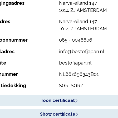
gingsadres
Narva-eiland 147
1014 ZJ AMSTERDAM
dres
Narva-eiland 147
1014 ZJ AMSTERDAM
foonnummer
085 - 0046606
ladres
info@bestofjapan.nl
ite
bestofjapan.nl
nummer
NL862696343B01
tiedekking
SGR, SGRZ
Toon certificaat
Show certificate