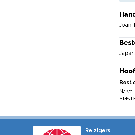
Han
Joan 
Bes
Japan
Hoof
Best 
Narva-
AMST
Reizigers