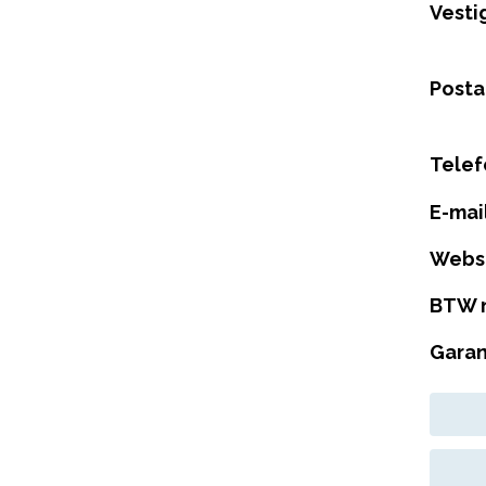
Vesti
Posta
Tele
E-mai
Webs
BTW 
Garan