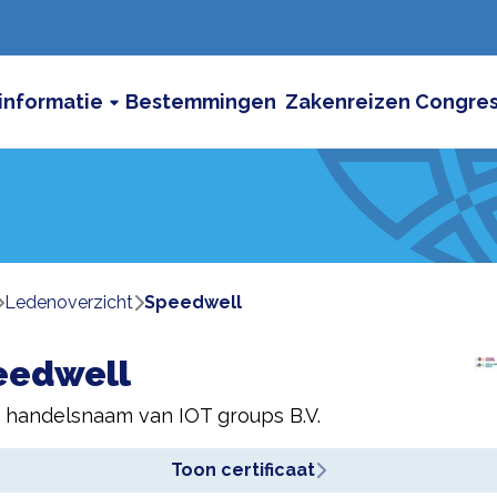
informatie
Bestemmingen
Zakenreizen
Congre
ledenoverzicht
Speedwell
eedwell
n handelsnaam van
IOT groups B.V.
Toon certificaat