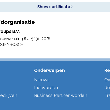
Show certificate
dorganisatie
roups B.V.
enwetering 8 a
,
5231 DC 'S-
OGENBOSCH
Onderwerpen
Re
Nieuws
Ov
Lid worden
Re
edrijven
Business Partner worden
Tr