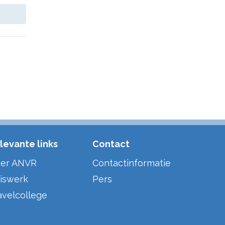
levante links
Contact
er ANVR
Contactinformatie
iswerk
Pers
avelcollege