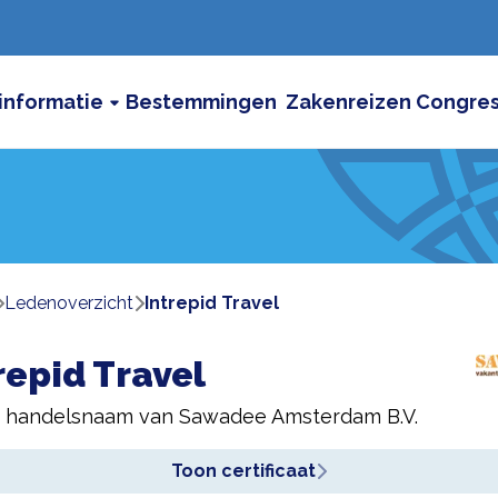
informatie
Bestemmingen
Zakenreizen
Congre
ledenoverzicht
Intrepid Travel
repid Travel
n handelsnaam van
Sawadee Amsterdam B.V.
Toon certificaat