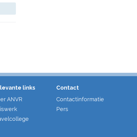
levante links
Contact
er ANVR
Contactinformatie
iswerk
Pers
avelcollege