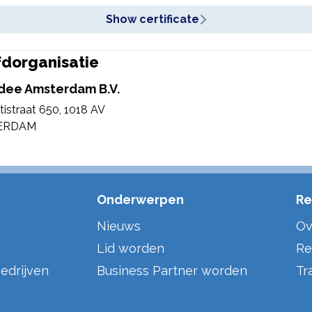
Show certificate
dorganisatie
ee Amsterdam B.V.
tistraat 650
,
1018 AV
ERDAM
Onderwerpen
Re
Nieuws
Ov
Lid worden
Re
edrijven
Business Partner worden
Tr