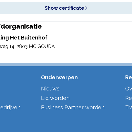
Show certificate
dorganisatie
ting Het Buitenhof
weg 14
,
2803 MC GOUDA
Onderwerpen
Re
Nieuws
Ov
Lid worden
Re
edrijven
Business Partner worden
Tr