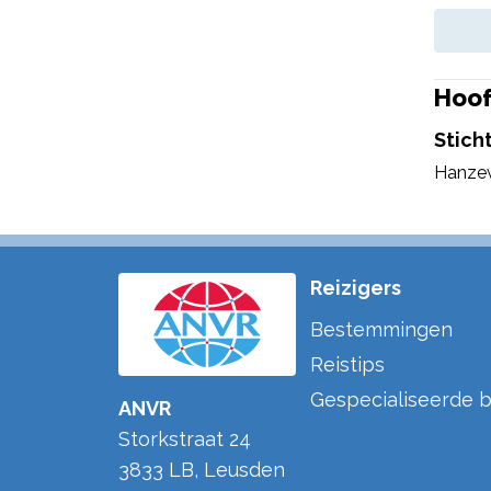
Hoof
Stich
Hanze
Reizigers
Bestemmingen
Reistips
Gespecialiseerde b
ANVR
Storkstraat 24
3833 LB
,
Leusden