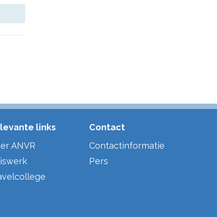
levante links
Contact
er ANVR
Contactinformatie
iswerk
Pers
avelcollege