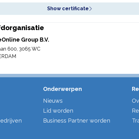
Show certificate
dorganisatie
eOnline Group B.V.
aan 600
,
3065 WC
ERDAM
Onderwerpen
Re
Nieuws
Ov
Lid worden
Re
edrijven
Business Partner worden
Tr