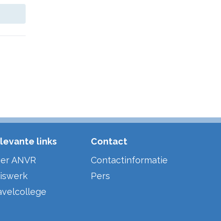
levante links
Contact
er ANVR
Contactinformatie
iswerk
Pers
avelcollege