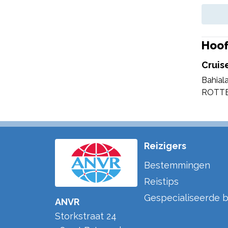
Hoof
Cruis
Bahial
ROTT
Reizigers
Bestemmingen
Reistips
Gespecialiseerde b
ANVR
Storkstraat 24