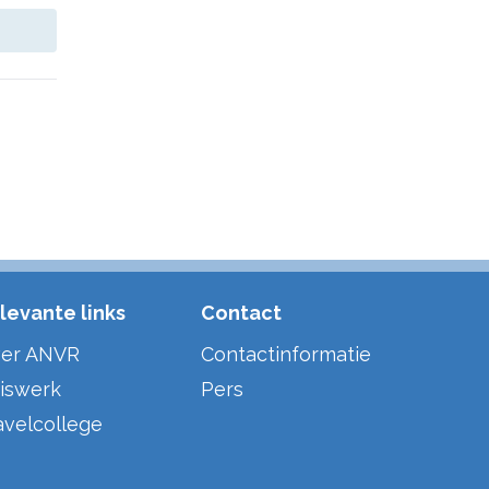
levante links
Contact
er ANVR
Contactinformatie
iswerk
Pers
avelcollege