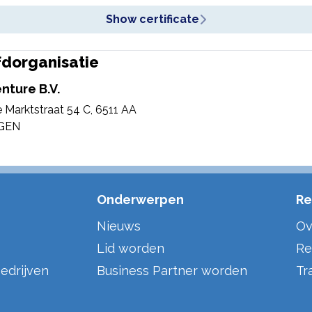
Show certificate
dorganisatie
nture B.V.
 Marktstraat 54 C
,
6511 AA
GEN
Onderwerpen
Re
Nieuws
Ov
Lid worden
Re
edrijven
Business Partner worden
Tr