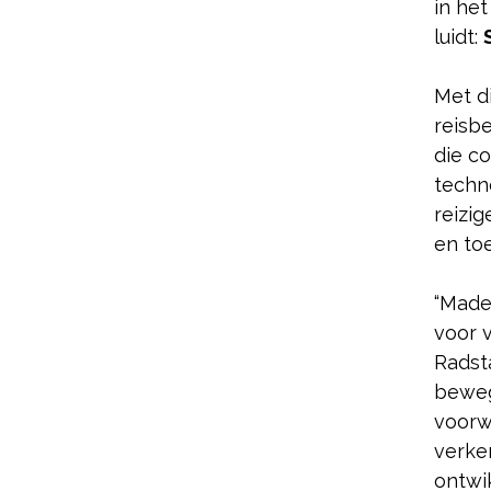
in he
luidt:
Met d
reisb
die c
techn
reizi
en to
“Made
voor 
Radsta
beweg
voorw
verke
ontwik