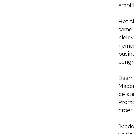
ambiti
Het A
samen
nieuw
nemen
busin
congr
Daarn
Madei
de st
Promo
groen
“Madei