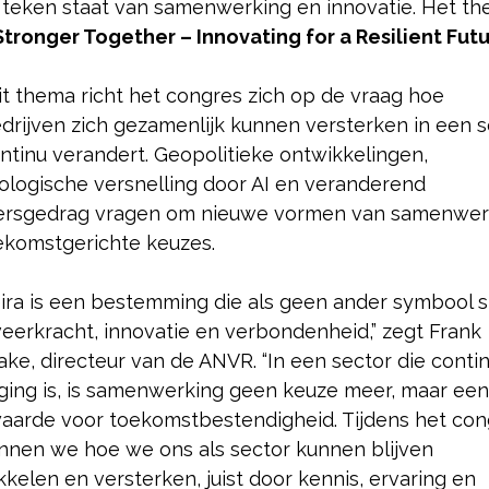
t teken staat van samenwerking en innovatie. Het t
Stronger Together – Innovating for a Resilient Futu
it thema richt het congres zich op de vraag hoe
edrijven zich gezamenlijk kunnen versterken in een 
ontinu verandert. Geopolitieke ontwikkelingen,
ologische versnelling door AI en veranderend
gersgedrag vragen om nieuwe vormen van samenwer
ekomstgerichte keuzes.
ira is een bestemming die als geen ander symbool s
veerkracht, innovatie en verbondenheid,” zegt Frank
ke, directeur van de ANVR. “In een sector die contin
ing is, is samenwerking geen keuze meer, maar een
aarde voor toekomstbestendigheid. Tijdens het con
nnen we hoe we ons als sector kunnen blijven
kelen en versterken, juist door kennis, ervaring en