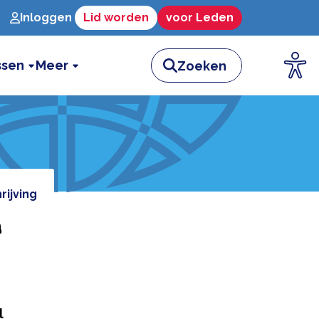
Inloggen
Lid worden
voor Leden
ssen
Meer
rijving
a
l