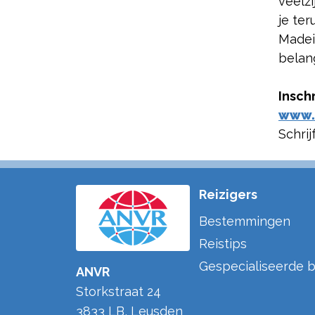
veelzi
je ter
Madeir
belang
Insch
www.
Schrij
Reizigers
Bestemmingen
Reistips
Gespecialiseerde b
ANVR
Storkstraat 24
3833 LB
,
Leusden