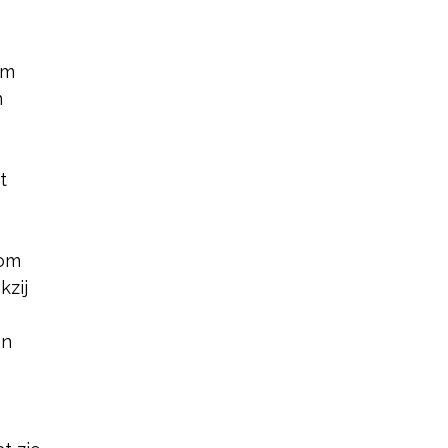
om
n
t
 om
kzij
en