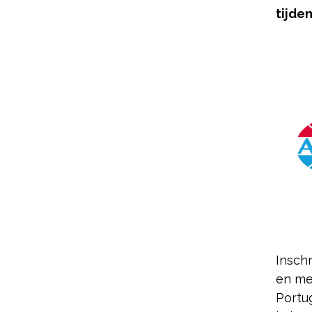
tijde
Insch
en me
Portug