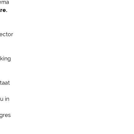
hema
re.
sector
king
taat
u in
gres