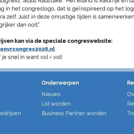
jdigheid,” aldus Radstake. “Het eiland is kleurrijk en d
ug in het congreslogo, dat is geïnspireerd op het lo
a zelf. Juist in deze onrustige tijden is samenwerke
rijker dan ooit.”
rijven kan via de speciale congreswebsite:
anvrcongres2026.nl
f je snel in want vol = vol!
Onderwerpen
Re
Nieuws
Ov
Lid worden
Re
edrijven
Business Partner worden
Tr