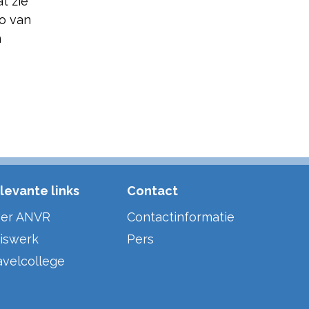
at zie
go van
n
levante links
Contact
er ANVR
Contactinformatie
iswerk
Pers
avelcollege