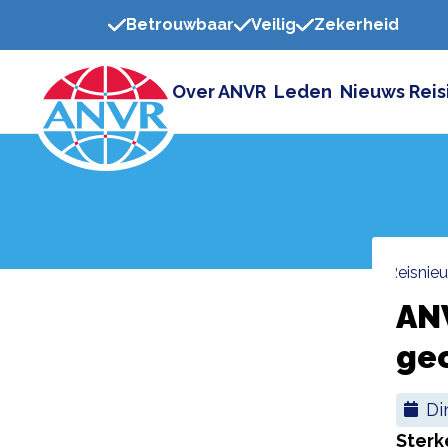
Betrouwbaar
Veilig
Zekerheid
Over ANVR
Leden
Nieuws
Reis
Home
reisnie
AN
geo
d
Sterk