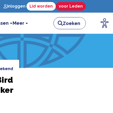
Inloggen
Lid worden
voor Leden
ssen
Meer
 bekend
Bird
eker