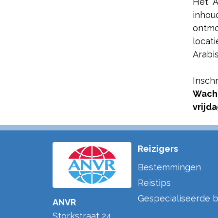
Het A
inho
ontmo
locat
Arabi
Insch
Wacht
vrijda
Reizigers
Bestemmingen
Reistips
Gespecialiseerde b
ANVR
Storkstraat 24