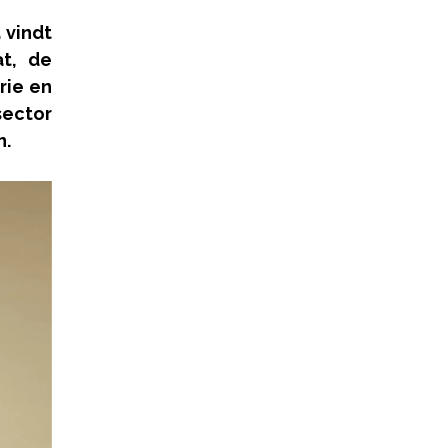
 vindt
t, de
rie en
ector
n.