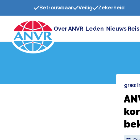
Betrouwbaar
Veilig
Zekerheid
Over ANVR
Leden
Nieuws
Reis
Home
reisnieuws
anvr congres 
ANV
kor
be