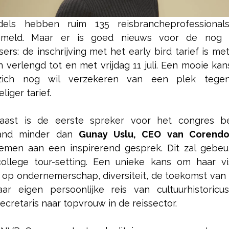
dels hebben ruim 135 reisbrancheprofessional
emeld. Maar er is goed nieuws voor de nog s
sers: de inschrijving met het early bird tarief is m
 verlengd tot en met vrijdag 11 juli. Een mooie kan
zich nog wil verzekeren van een plek tege
liger tarief.
aast is de eerste spreker voor het congres b
and minder dan
Gunay Uslu, CEO van Corend
emen aan een inspirerend gesprek. Dit zal gebeu
ollege tour-setting. Een unieke kans om haar vi
 op ondernemerschap, diversiteit, de toekomst van 
ar eigen persoonlijke reis van cultuurhistoricu
ecretaris naar topvrouw in de reissector.