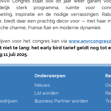
NVR Congres staat ook dit jaar weer garant vo
udelijk sterk programma, ruimte voor conne
eting, inspiratie en de nodige verrassingen. Raba
ie, biedt daar een prachtig decor voor — met haar m
sche charme, Franse flair en moderne dynamiek.
rijven voor het congres kan via
www.anvrcongres2
 niet te lang: het early bird tarief geldt nog tot 
g 11 juli 2025.
Onderwerpen
Re
Nieuws
Ov
Lid worden
Re
edrijven
Business Partner worden
Tr