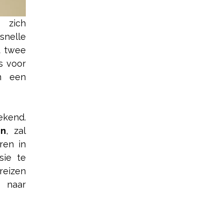
s zich
nelle
et twee
s voor
n een
ekend.
on
, zal
ren in
sie te
reizen
s naar