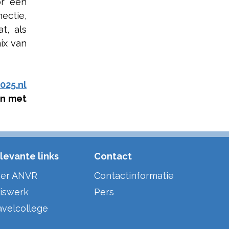
or een
ctie,
t, als
ix van
025.nl
en met
levante links
Contact
er ANVR
Contactinformatie
iswerk
Pers
avelcollege