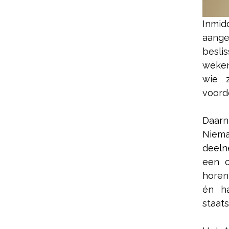
Inmid
aang
beslis
weken
wie 
voorde
Daarn
Niem
deeln
een c
horen
én ha
staats