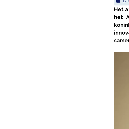
d
Het a
het 
konin
inno
samen