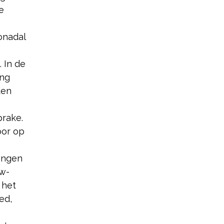
e
onadal
 In de
ing
den
prake.
oor op
ingen
uw-
 het
ed,