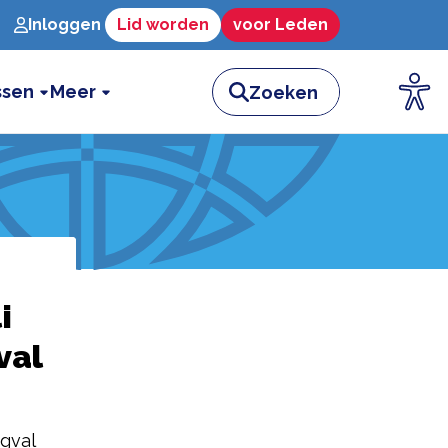
Inloggen
Lid worden
voor Leden
ssen
Meer
i
val
gval