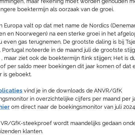
mmingen, maar rekening moet worden gehouden m
angere boektermijn als oorzaak van de groei.
n Europa valt op dat met name de Nordics (Denema
n en Noorwegen) na een sterke groei in het afgel
nu even gas terugnemen. De grootste daling is bij Tsj
. Portugal noteerde in de maand juli de grootste stij
 , maar ziet ook de boektermijn flink stijgen; Het is d
 of per saldo meer boekingen dit jaar komen of dat 
r is geboekt.
blicaties
vind je in de downloads de ANVR/GfK
gsmonitor in overzichtelijke cijfers per maand per ja
hier
om direct naar de boekingsmonitor van juli 2024
VR/GfK-steekproef wordt maandelijks gedaan ond
uizenden klanten.