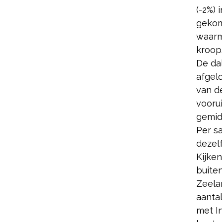
(-2%) 
gekome
waarm
kroop
De da
afgel
van de
voorui
gemidd
Per s
dezelf
Kijke
buite
Zeela
aanta
met I