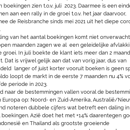
in boekingen zien t.o.v. juli 2023. Daarmee is een eind
n aan een rally in de groei t.o.v. het jaar daarvoor,
ee de Reisbranche sinds mei 2021 uit het diepe cor
.
ling van het aantal boekingen komt niet onverwacht.
open maanden zagen we al een geleidelijke afvlakk
 groei. In juli boekte de klant iets meer dan 2 maan
t. Dat is vrijwel gelijk aan dat van vorig jaar, dus van
eld langer of juist korter vooruit boeken is geen s
aldo loopt de markt in de eerste 7 maanden nu 4% v
de periode in 2023.
nd naar de bestemmingen vallen vooral de bestemm
n Europa op: Noord- en Zuid-Amerika, Australië/Nie
nd noteren dubbele cijfers wat betreft een daling in
l boekingen. Azië doet het met +14% daarentegen go
ndonesië en Thailand als grootste groeiende