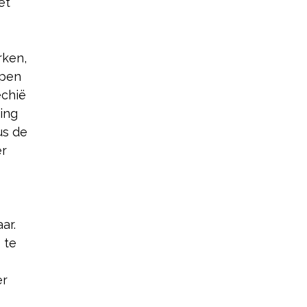
et
rken,
open
echië
ging
us de
er
ar.
 te
er