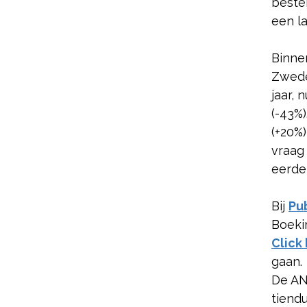
beste
een l
Binne
Zwede
jaar, 
(-43%)
(+20%)
vraag
eerde
Bij
Pu
Boekin
Click 
gaan.
De AN
tiend