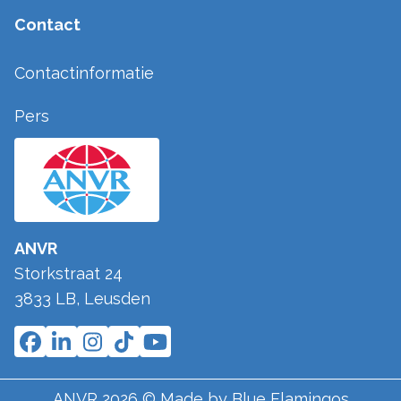
Contact
Contactinformatie
Pers
ANVR
Storkstraat 24
3833 LB
,
Leusden
ANVR
2026
© Made by
Blue Flamingos