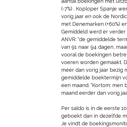
aantal boekingen met uitzo
(-7%) . Koploper Spanje w
vorig jaar en ook de Nordi
met Denemarken (+60%) en
Gemiddeld werd er verder 
ANVR: “de gemiddelde term
van 91 naar 94 dagen, maar 
vooral de boekingen betre
voeren worden gemaakt. D
méér dan vorig jaar bezig
gemiddelde boektermijn vo
een maand. “Kortom: men 
maand eerder dan vorig jaa
Per saldo is in de eerste
geboekt dan in dezelfde 
Je vindt de boekingsmonito