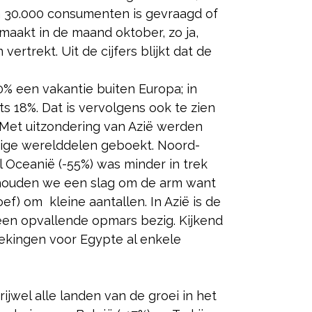
na 30.000 consumenten is gevraagd of
aakt in de maand oktober, zo ja,
rtrekt. Uit de cijfers blijkt dat de
% een vakantie buiten Europa; in
s 18%. Dat is vervolgens ook te zien
. Met uitzondering van Azië werden
rige werelddelen geboekt. Noord-
l Oceanië (-55%) was minder in trek
ë houden we een slag om de arm want
oef) om kleine aantallen. In Azië is de
en opvallende opmars bezig. Kijkend
boekingen voor Egypte al enkele
ijwel alle landen van de groei in het