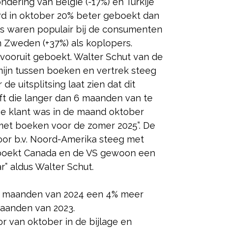
ndering van België (-17%) en Turkije
erd in oktober 20% beter geboekt dan
cs waren populair bij de consumenten
 Zweden (+37%) als koplopers.
vooruit geboekt. Walter Schut van de
ijn tussen boeken en vertrek steeg
de uitsplitsing laat zien dat dit
ft die langer dan 6 maanden van te
e klant was in de maand oktober
 met boeken voor de zomer 2025”. De
or b.v. Noord-Amerika steeg met
boekt Canada en de VS gewoon een
r” aldus Walter Schut.
 10 maanden van 2024 een 4% meer
maanden van 2023.
r van oktober in de bijlage en