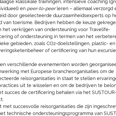
aagse klassikale trainingen, intensieve coaching (g
ividueel) en
peer-to-peer
leren – allemaal verzorgd 
eid door geselecteerde duurzaamheidsexperts op h
d van toerisme. Bedrijven hebben de keuze gekreg
n het verkrijgen van ondersteuning voor Travelife-
ficering of ondersteuning in termen van het verbeter
ieke gebieden, zoals CO2-doelstellingen, plastic- en
veringsketenbeheer of certificering van hun excursi
llen verschillende evenementen worden georganisee
werking met Europese brancheorganisaties om de
cteerde reisorganisaties in staat te stellen ervarin
practices uit te wisselen en om de bedrijven te belo
et succes de certificering behalen via het SUSTOUR
t.
st met succesvolle reisorganisaties die zijn ingeschr
het technische ondersteuningsprogramma van SU