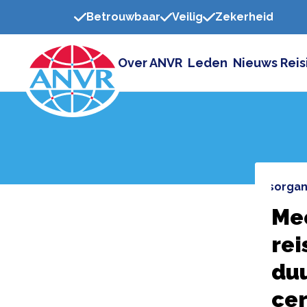
Betrouwbaar
Veilig
Zekerheid
Over ANVR
Leden
Nieuws
Reis
Home
reisnieuws
meer dan 600 europese reisorgan
Me
rei
duu
cer