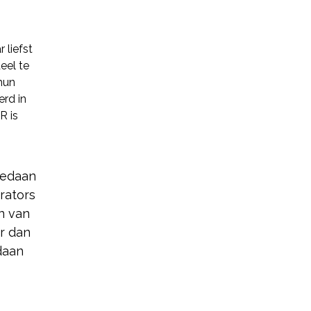
 liefst
eel te
hun
erd in
R is
gedaan
rators
n van
r dan
daan