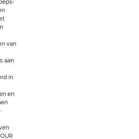
roeps-
en
et
en
en van
es aan
rd in
gen en
nen
-
even
STOUR