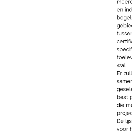
meerd
en ind
begel
gebie
tusse
certi
specif
toele
wal.
Er zu
samen
gesele
best 
die m
projec
De lij
voor 