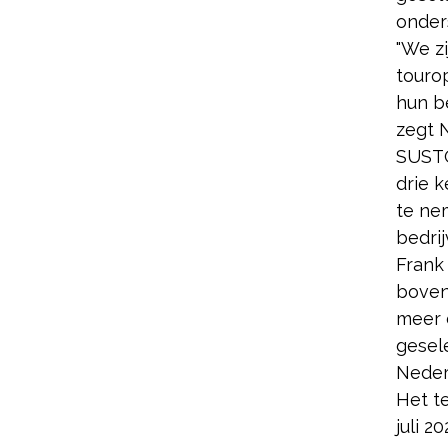
onder
"We zi
touro
hun b
zegt 
SUSTO
drie 
te ne
bedrij
Frank
bovena
meer 
gesel
Neder
Het t
juli 2