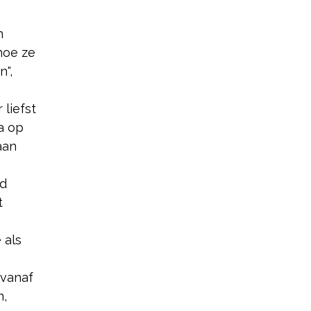
n
hoe ze
",
liefst
a op
aan
id
t
 als
 vanaf
n,