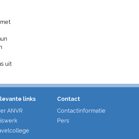
 met
hun
n
s uit
levante links
Contact
er ANVR
Contactinformatie
iswerk
Pers
avelcollege