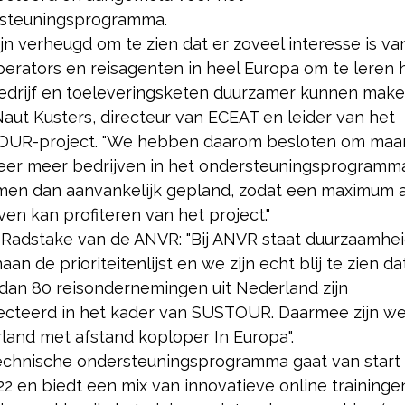
steuningsprogramma.
jn verheugd om te zien dat er zoveel interesse is va
perators en reisagenten in heel Europa om te leren 
edrijf en toeleveringsketen duurzamer kunnen maken
Naut Kusters, directeur van ECEAT en leider van het
UR-project. "We hebben daarom besloten om maar 
keer meer bedrijven in het ondersteuningsprogramm
men dan aanvankelijk gepland, zodat een maximum 
ven kan profiteren van het project."
 Radstake van de ANVR: "Bij ANVR staat duurzaamhe
an de prioriteitenlijst en we zijn echt blij te zien da
dan 80 reisondernemingen uit Nederland zijn
ecteerd in het kader van SUSTOUR. Daarmee zijn we
land met afstand koploper In Europa".
echnische ondersteuningsprogramma gaat van start
022 en biedt een mix van innovatieve online traininge