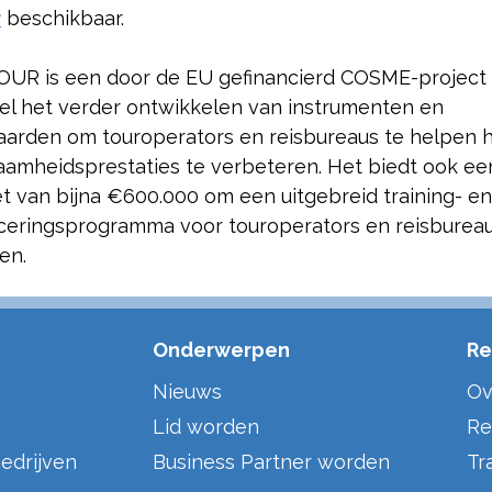
r
beschikbaar.
UR is een door de EU gefinancierd COSME-project
oel het verder ontwikkelen van instrumenten en
aarden om touroperators en reisbureaus te helpen 
aamheidsprestaties te verbeteren. Het biedt ook ee
t van bijna €600.000 om een uitgebreid training- en
ficeringsprogramma voor touroperators en reisbureau
len.
Onderwerpen
Re
Nieuws
Ov
Lid worden
Re
edrijven
Business Partner worden
Tr