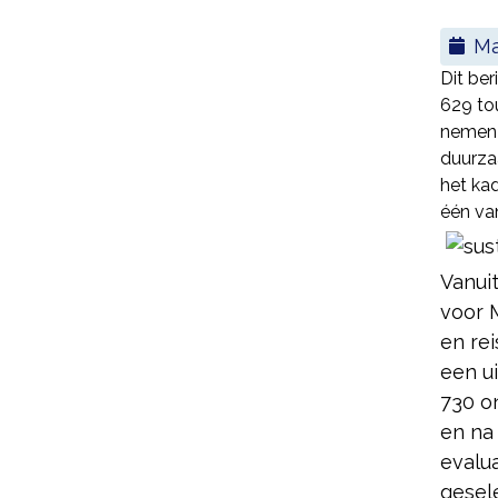
Dit ber
629 to
nemen 
duurza
het ka
één van
Vanui
voor 
en re
een u
730 o
en na
evalu
gesel