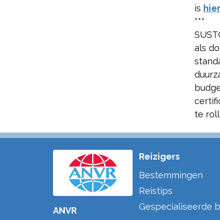
is
hie
***
SUSTO
als d
stand
duurz
budge
certi
te rol
Reizigers
Bestemmingen
Reistips
Gespecialiseerde b
ANVR