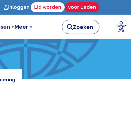
Inloggen
Lid worden
voor Leden
ssen
Meer
icering