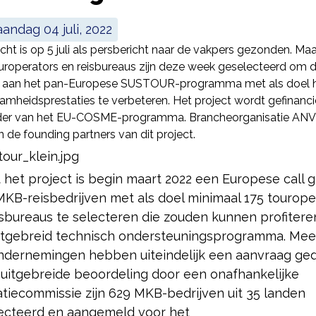
maandag 04 juli, 2022
icht is op 5 juli als persbericht naar de vakpers gezonden. Maar
uroperators en reisbureaus zijn deze week geselecteerd om d
aan het pan-Europese SUSTOUR-programma met als doel 
amheidsprestaties te verbeteren. Het project wordt gefinanci
der van het EU-COSME-programma. Brancheorganisatie ANV
 de founding partners van dit project.
t het project is begin maart 2022 een Europese call 
MKB-reisbedrijven met als doel minimaal 175 tourope
isbureaus te selecteren die zouden kunnen profitere
itgebreid technisch ondersteuningsprogramma. Mee
ndernemingen hebben uiteindelijk een aanvraag ge
 uitgebreide beoordeling door een onafhankelijke
atiecommissie zijn 629 MKB-bedrijven uit 35 landen
ecteerd en aangemeld voor het