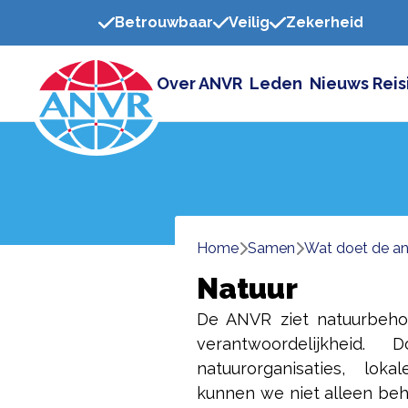
Betrouwbaar
Veilig
Zekerheid
Over ANVR
Leden
Nieuws
Reis
Home
samen
wat doet de a
Natuur
De ANVR ziet natuurbeho
verantwoordelijkhei
natuurorganisaties, lo
kunnen we niet alleen beh