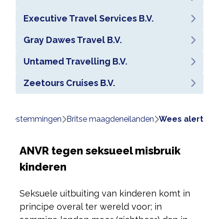
Executive Travel Services B.V.
Gray Dawes Travel B.V.
Untamed Travelling B.V.
Zeetours Cruises B.V.
e
bestemmingen
britse maagdeneilanden
wees alert
ANVR tegen seksueel misbruik
kinderen
Seksuele uitbuiting van kinderen komt in
principe overal ter wereld voor; in