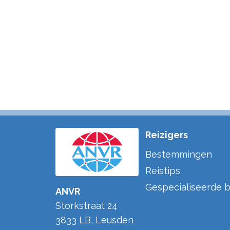
Reizigers
Bestemmingen
Reistips
Gespecialiseerde b
ANVR
Storkstraat 24
3833 LB
,
Leusden