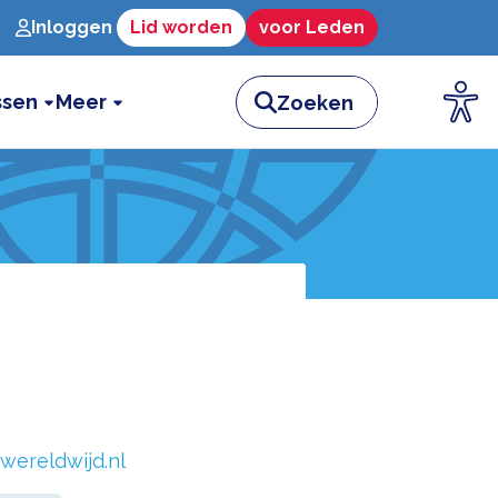
Inloggen
Lid worden
voor Leden
ssen
Meer
wereldwijd.nl