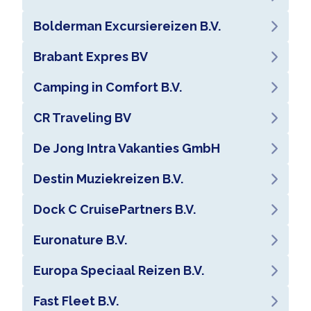
Bolderman Excursiereizen B.V.
Brabant Expres BV
Camping in Comfort B.V.
CR Traveling BV
De Jong Intra Vakanties GmbH
Destin Muziekreizen B.V.
Dock C CruisePartners B.V.
Euronature B.V.
Europa Speciaal Reizen B.V.
Fast Fleet B.V.