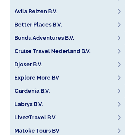
Avila Reizen B.V.
Better Places B.V.
Bundu Adventures B.V.
Cruise Travel Nederland B.V.
Djoser B.V.
Explore More BV
Gardenia B.V.
Labrys B.V.
Live2Travel B.V.
Matoke Tours BV