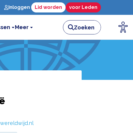
Inloggen
Lid worden
voor Leden
ssen
Meer
ë
wereldwijd.nl