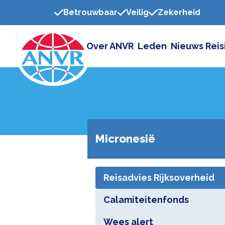
Betrouwbaar
Veilig
Zekerheid
Over ANVR
Leden
Nieuws
Reis
Micronesië
Reisadvies Rijksoverheid
Calamiteitenfonds
Wees alert