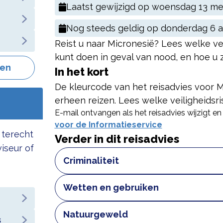
Laatst gewijzigd op
woensdag 13 me
Nog steeds geldig op
donderdag 6 a
Reist u naar Micronesië? Lees welke veili
kunt doen in geval van nood, en hoe u z
gen
In het kort
De kleurcode van het reisadvies voor M
erheen reizen. Lees welke veiligheidsrisi
E-mail ontvangen als het reisadvies wijzigt en 
voor de Informatieservice
 terecht
Verder in dit reisadvies
viseur of
Criminaliteit
De kans op diefstal of beroving in Micr
Wetten en gebruiken
risico hierop wel hoger in Chuuk. Do
verkleint u de kans dat u wordt bero
Drugs
Natuurgeweld
op de pagina
Hoe voorkom ik dat ik 
U mag in Micronesië geen drugs gebru
s