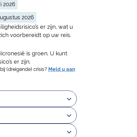
i 2026
ugustus 2026
gheidsrisico’s er zijn, wat u
ich voorbereidt op uw reis.
icronesië is groen. U kunt
co’s er zijn.
bij (dreigende) crisis?
Meld u aan
onesië is klein. Al is het
or een goede voorbereiding
ofd of opgelicht. Lees meer
slachtoffer word van
iken, bezitten of