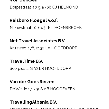
Dorpsstraat 40 g
,
5708 GJ HELMOND
Reisburo Floegel v.o.f.
Nieuwstraat 10
,
6431 KT HOENSBROEK
Net Travel Associates B.V.
Kruisweg 478
,
2132 LA HOOFDDORP
TravelTime B.V.
Scorpius 1
,
2132 LR HOOFDDORP
Van der Goes Reizen
De Weide 17
,
7908 AB HOOGEVEEN
TravellingAlbania B.V.