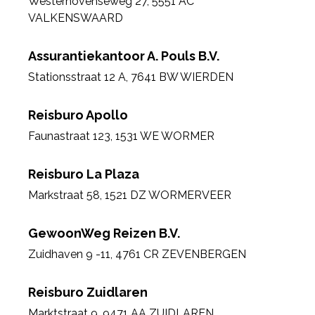
Westerhovenseweg 27
,
5551 AC
VALKENSWAARD
Assurantiekantoor A. Pouls B.V.
Stationsstraat 12 A
,
7641 BW WIERDEN
Reisburo Apollo
Faunastraat 123
,
1531 WE WORMER
Reisburo La Plaza
Markstraat 58
,
1521 DZ WORMERVEER
GewoonWeg Reizen B.V.
Zuidhaven 9 -11
,
4761 CR ZEVENBERGEN
Reisburo Zuidlaren
Marktstraat 9
,
9471 AA ZUIDLAREN