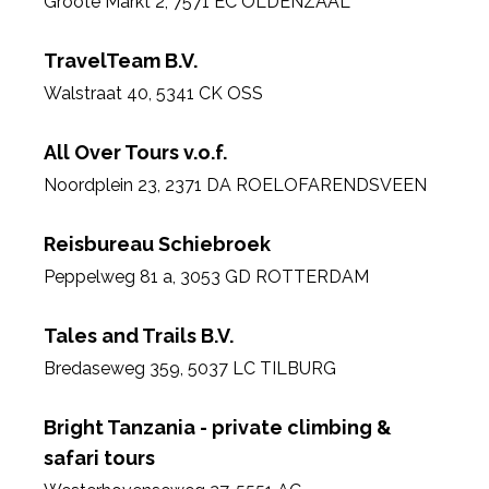
Groote Markt 2
,
7571 EC OLDENZAAL
TravelTeam B.V.
Walstraat 40
,
5341 CK OSS
All Over Tours v.o.f.
Noordplein 23
,
2371 DA ROELOFARENDSVEEN
Reisbureau Schiebroek
Peppelweg 81 a
,
3053 GD ROTTERDAM
Tales and Trails B.V.
Bredaseweg 359
,
5037 LC TILBURG
Bright Tanzania - private climbing &
safari tours