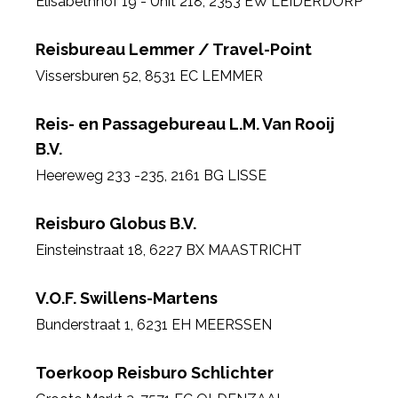
Elisabethhof 19 - Unit 218
,
2353 EW LEIDERDORP
Reisbureau Lemmer / Travel-Point
Vissersburen 52
,
8531 EC LEMMER
Reis- en Passagebureau L.M. Van Rooij
B.V.
Heereweg 233 -235
,
2161 BG LISSE
Reisburo Globus B.V.
Einsteinstraat 18
,
6227 BX MAASTRICHT
V.O.F. Swillens-Martens
Bunderstraat 1
,
6231 EH MEERSSEN
Toerkoop Reisburo Schlichter