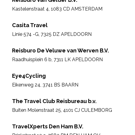
Kastelenstraat 4
,
1083 CD AMSTERDAM
Casita Travel
Linie 574 -G
,
7325 DZ APELDOORN
Reisburo De Veluwe van Werven B.V.
Raadhuisplein 6 b
,
7311 LK APELDOORN
Eye4Cycling
Eikenweg 24
,
3741 BS BAARN
The Travel Club Reisbureau b.v.
Buiten Molenstraat 25
,
4101 CJ CULEMBORG
TravelXperts Den Ham B.V.