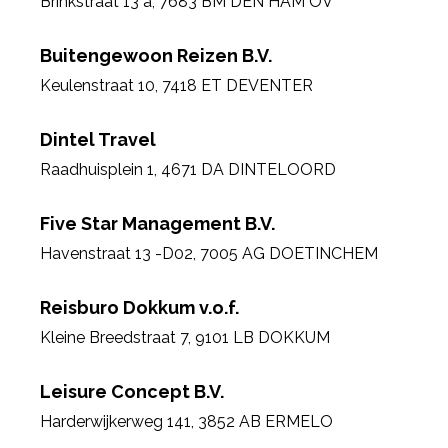
Brinkstraat 13 a
,
7683 BM DEN HAM OV
Buitengewoon Reizen B.V.
Keulenstraat 10
,
7418 ET DEVENTER
Dintel Travel
Raadhuisplein 1
,
4671 DA DINTELOORD
Five Star Management B.V.
Havenstraat 13 -D02
,
7005 AG DOETINCHEM
Reisburo Dokkum v.o.f.
Kleine Breedstraat 7
,
9101 LB DOKKUM
Leisure Concept B.V.
Harderwijkerweg 141
,
3852 AB ERMELO