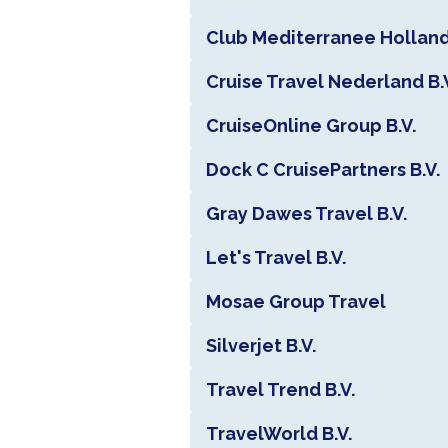
Club Mediterranee Holland 
Cruise Travel Nederland B.
CruiseOnline Group B.V.
Dock C CruisePartners B.V.
Gray Dawes Travel B.V.
Let's Travel B.V.
Mosae Group Travel
Silverjet B.V.
Travel Trend B.V.
TravelWorld B.V.