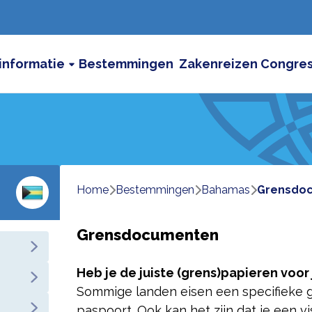
informatie
Bestemmingen
Zakenreizen
Congre
Home
bestemmingen
bahamas
grensdo
Grensdocumenten
Heb je de juiste (grens)papieren voo
Sommige landen eisen een specifieke g
paspoort. Ook kan het zijn dat je een v