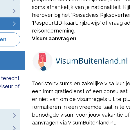
soms afhankelijk van je nationaliteit. K
hierover bij het 'Reisadvies Rijksoverh
'Paspoort,
ID-kaart, rijbewijs' of vraag a
reisonderneming.
Visum aanvragen
gen
 terecht
Toeristenvisums en zakelijke visa kun j
viseur of
een immigratiedienst of een consulaat.
er niet van om de visumregels uit te p
formulieren in een vreemde taal in te vul
benodigde visum voor jouw vakantie of
aanvragen via
VisumBuitenland.nl
.