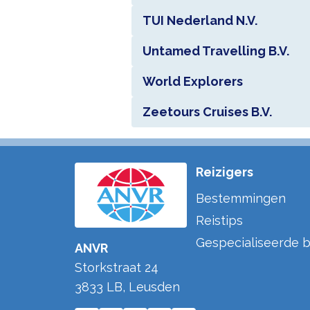
TUI Nederland N.V.
Untamed Travelling B.V.
World Explorers
Zeetours Cruises B.V.
Reizigers
Bestemmingen
Reistips
Gespecialiseerde b
ANVR
Storkstraat 24
3833 LB
,
Leusden