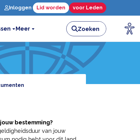
Inloggen
Lid worden
voor Leden
ssen
Meer
cumenten
r jouw bestemming?
eldigheidsduur van jouw
isum nodig hebt voor dit land,