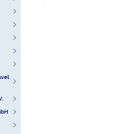
avel
V.
mbH