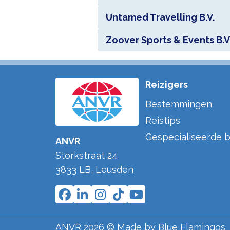
Untamed Travelling B.V.
Zoover Sports & Events B.V
Reizigers
Bestemmingen
Reistips
Gespecialiseerde b
ANVR
Storkstraat 24
3833 LB
,
Leusden
ANVR
2026
© Made by
Blue Flamingos