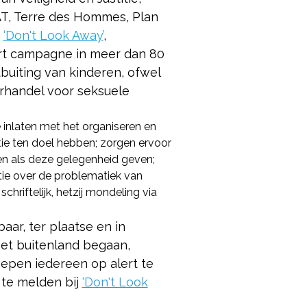
AT, Terre des Hommes, Plan
‘Don't Look Away’
,
rt campagne in meer dan 80
buiting van kinderen, ofwel
erhandel voor seksuele
inlaten met het organiseren en
tie ten doel hebben; zorgen ervoor
en als deze gelegenheid geven;
tie over de problematiek van
schriftelijk, hetzij mondeling via
aar, ter plaatse en in
het buitenland begaan,
roepen iedereen op alert te
te melden bij
‘Don't Look