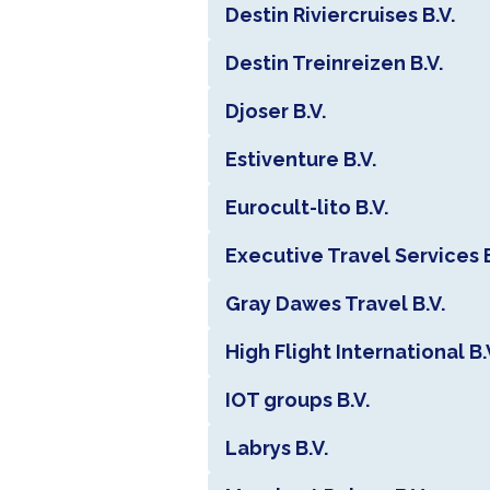
Destin Riviercruises B.V.
Destin Treinreizen B.V.
Djoser B.V.
Estiventure B.V.
Eurocult-lito B.V.
Executive Travel Services B
Gray Dawes Travel B.V.
High Flight International B.
IOT groups B.V.
Labrys B.V.