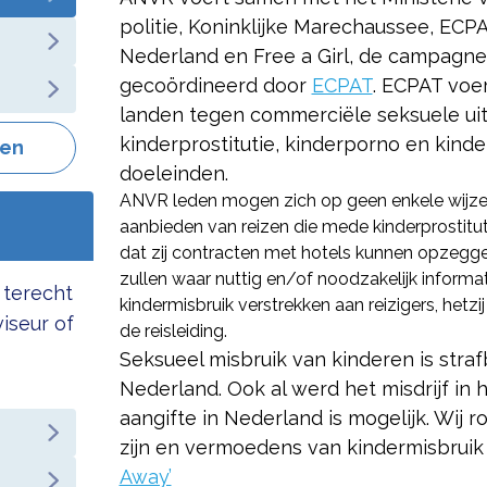
politie, Koninklijke Marechaussee, ECP
Nederland en Free a Girl, de campagne
gecoördineerd door
ECPAT
. ECPAT voe
landen tegen commerciële seksuele uit
kinderprostitutie, kinderporno en kind
gen
doeleinden.
ANVR leden mogen zich op geen enkele wijze 
aanbieden van reizen die mede kinderprostitu
dat zij contracten met hotels kunnen opzegg
zullen waar nuttig en/of noodzakelijk informa
 terecht
kindermisbruik verstrekken aan reizigers, hetzij 
viseur of
de reisleiding.
Seksueel misbruik van kinderen is strafb
Nederland. Ook al werd het misdrijf in 
aangifte in Nederland is mogelijk. Wij 
zijn en vermoedens van kindermisbruik 
Away’