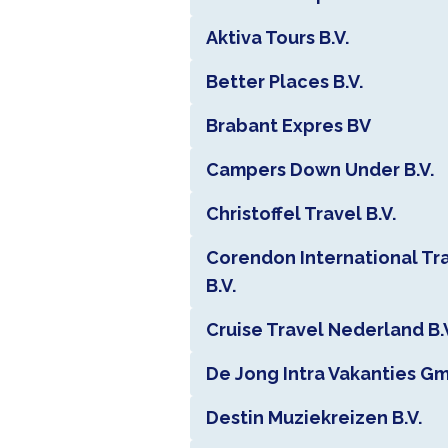
Aktiva Tours B.V.
Better Places B.V.
Brabant Expres BV
Campers Down Under B.V.
Christoffel Travel B.V.
Corendon International Tr
B.V.
Cruise Travel Nederland B.
De Jong Intra Vakanties G
Destin Muziekreizen B.V.