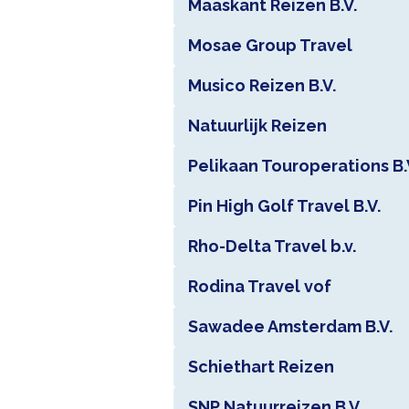
Maaskant Reizen B.V.
Mosae Group Travel
Musico Reizen B.V.
Natuurlijk Reizen
Pelikaan Touroperations B.
Pin High Golf Travel B.V.
Rho-Delta Travel b.v.
Rodina Travel vof
Sawadee Amsterdam B.V.
Schiethart Reizen
SNP Natuurreizen B.V.