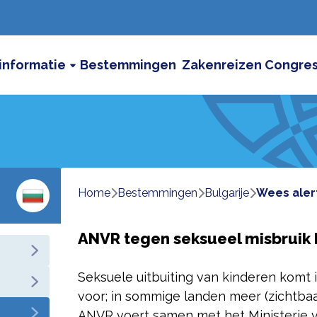
informatie
Bestemmingen
Zakenreizen
Congre
Home
bestemmingen
bulgarije
wees aler
ANVR tegen seksueel misbruik 
Seksuele uitbuiting van kinderen komt i
voor; in sommige landen meer (zichtbaa
ANVR voert samen met het Ministerie van