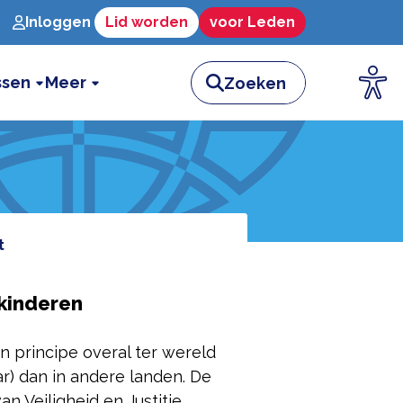
Inloggen
Lid worden
voor Leden
ssen
Meer
t
kinderen
n principe overal ter wereld
r) dan in andere landen. De
 Veiligheid en Justitie,