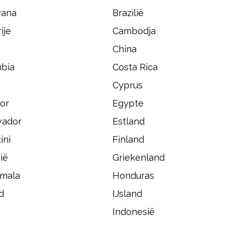
wana
Brazilië
ije
Cambodja
China
bia
Costa Rica
Cyprus
or
Egypte
vador
Estland
ini
Finland
ië
Griekenland
mala
Honduras
d
IJsland
Indonesië