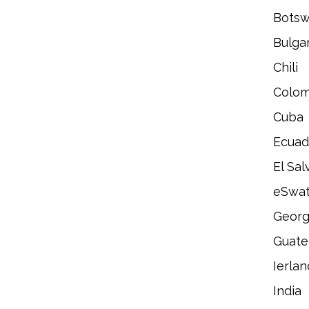
Bots
Bulgar
Chili
Colom
Cuba
Ecuad
El Sal
eSwat
Georg
Guate
Ierlan
India