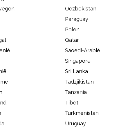
wegen
Oezbekistan
Paraguay
Polen
gal
Qatar
enië
Saoedi-Arabië
ë
Singapore
nië
Sri Lanka
ame
Tadzjikistan
n
Tanzania
and
Tibet
e
Turkmenistan
da
Uruguay