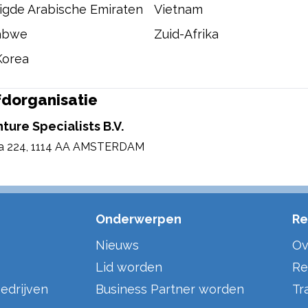
igde Arabische Emiraten
Vietnam
abwe
Zuid-Afrika
Korea
dorganisatie
ture Specialists B.V.
a 224
,
1114 AA AMSTERDAM
Onderwerpen
Re
Nieuws
Ov
Lid worden
Re
edrijven
Business Partner worden
Tr