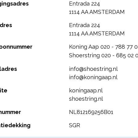
gingsadres
Entrada 224
1114 AA AMSTERDAM
dres
Entrada 224
1114 AA AMSTERDAM
foonnummer
Koning Aap 020 - 788 77 0
Shoerstring 020 - 685 02 
ladres
info@shoestring.nl
info@koningaap.nl
ite
koningaap.nl
shoestring.nl
nummer
NL812169256B01
tiedekking
SGR