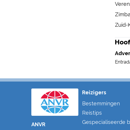
Veren
Zimb
Zuid-
Hoof
Adven
Entrad
Reizigers
Bestemmingen
Reistips
Gespecialiseerde b
ANVR