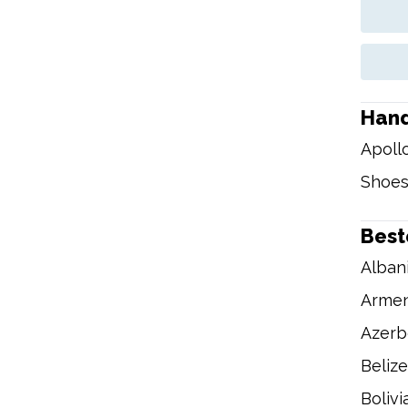
Han
Apoll
Shoes
Bes
Alban
Armen
Azerb
Belize
Bolivi