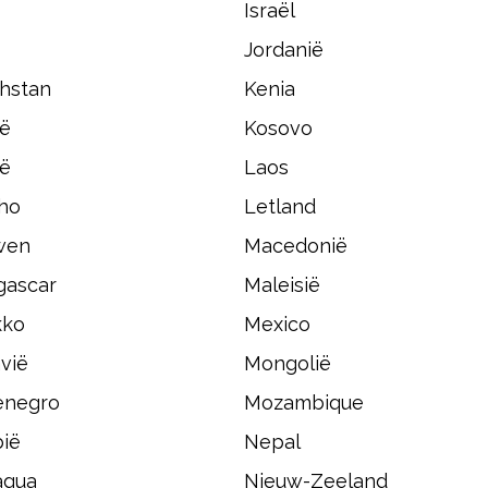
Israël
Jordanië
hstan
Kenia
ië
Kosovo
ië
Laos
ho
Letland
wen
Macedonië
ascar
Maleisië
kko
Mexico
vië
Mongolië
enegro
Mozambique
ië
Nepal
agua
Nieuw-Zeeland