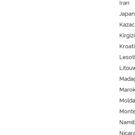
Iran
Japan
Kazac
Kirgiz
Kroat
Lesot
Litou
Madag
Maro
Molda
Mont
Namib
Nicar