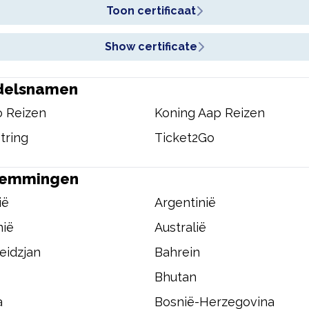
Toon certificaat
Show certificate
delsnamen
o Reizen
Koning Aap Reizen
tring
Ticket2Go
temmingen
ië
Argentinië
ië
Australië
eidzjan
Bahrein
Bhutan
a
Bosnië-Herzegovina