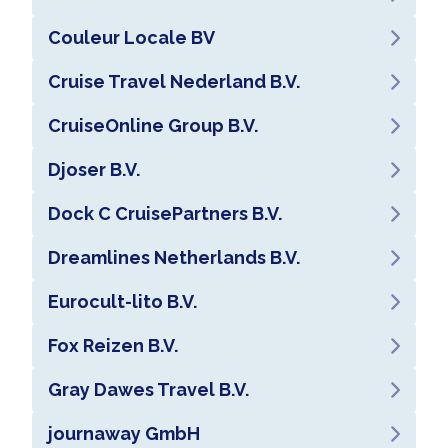
Couleur Locale BV
Cruise Travel Nederland B.V.
CruiseOnline Group B.V.
Djoser B.V.
Dock C CruisePartners B.V.
Dreamlines Netherlands B.V.
Eurocult-lito B.V.
Fox Reizen B.V.
Gray Dawes Travel B.V.
journaway GmbH