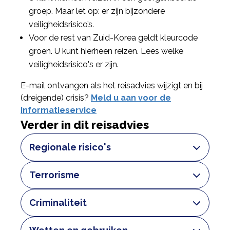
groep. Maar let op: er zijn bijzondere
veiligheidsrisico’s.
Voor de rest van Zuid-Korea geldt kleurcode
groen. U kunt hierheen reizen. Lees welke
veiligheidsrisico's er zijn.
E-mail ontvangen als het reisadvies wijzigt en bij
(dreigende) crisis?
Meld u aan voor de
Informatieservice
Verder in dit reisadvies
Regionale risico's
Rood: niet reizen
Terrorisme
Wat uw situatie ook is: reis niet naar gebieden
met kleurcode rood. Het is er te gevaarlijk. De
In Zuid-Korea is geen acute dreiging
Nederlandse ambassade kan u niet helpen
Criminaliteit
van terrorisme. Maar net zoals in veel
als u in de problemen komt.
andere landen, kan ook hier een
In Zuid-Korea komt weinig criminaliteit
Kleurcode rood geldt voor het