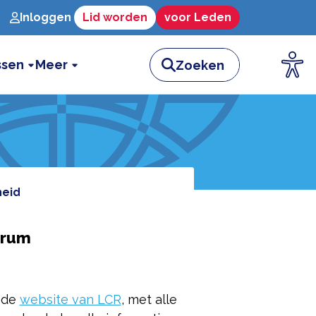
Inloggen
Lid worden
voor Leden
ssen
Meer
heid
trum
 de
website van LCR
, met alle