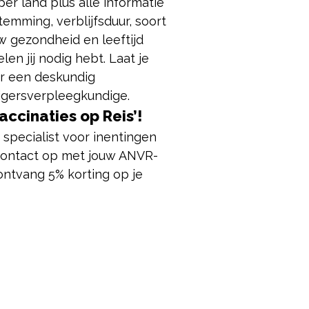
 land plus alle informatie
emming, verblijfsduur, soort
uw gezondheid en leeftijd
n jij nodig hebt. Laat je
or een deskundig
zigersverpleegkundige.
ccinaties op Reis’!
 specialist voor inentingen
contact op met jouw ANVR-
ntvang 5% korting op je