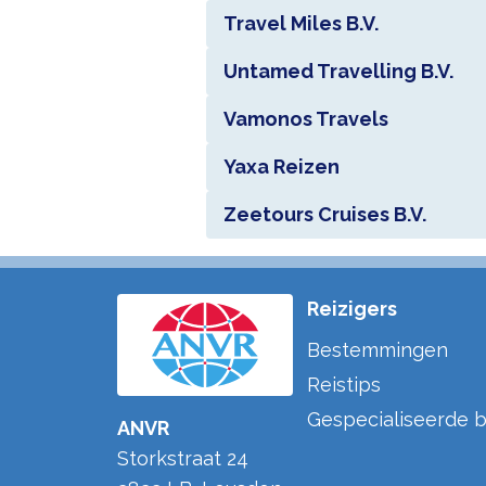
Travel Miles B.V.
Untamed Travelling B.V.
Vamonos Travels
Yaxa Reizen
Zeetours Cruises B.V.
Reizigers
Bestemmingen
Reistips
Gespecialiseerde b
ANVR
Storkstraat 24