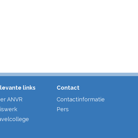
levante links
Contact
er ANVR
Contactinformatie
iswerk
Pers
avelcollege