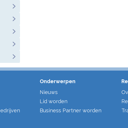
Onderwerpen
Re
Nieuws
Ov
Lid worden
Re
edrijven
Business Partner worden
Tr