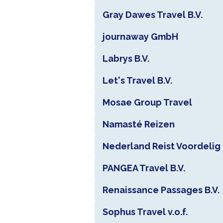
Gray Dawes Travel B.V.
journaway GmbH
Labrys B.V.
Let's Travel B.V.
Mosae Group Travel
Namasté Reizen
Nederland Reist Voordelig 
PANGEA Travel B.V.
Renaissance Passages B.V.
Sophus Travel v.o.f.