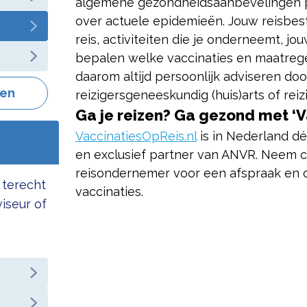
algemene gezondheidsaanbevelingen per
over actuele epidemieën. Jouw reisbest
reis, activiteiten die je onderneemt, jo
bepalen welke vaccinaties en maatregele
daarom altijd persoonlijk adviseren do
gen
reizigersgeneeskundig (huis)arts of rei
Ga je reizen? Ga gezond met ‘Va
VaccinatiesOpReis.nl
is in Nederland dé
en exclusief partner van ANVR. Neem 
reisondernemer voor een afspraak en o
 terecht
vaccinaties.
viseur of