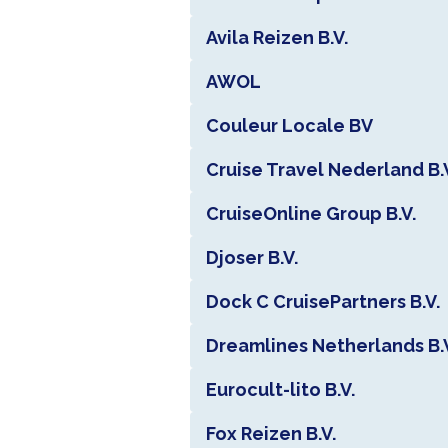
Avila Reizen B.V.
AWOL
Couleur Locale BV
Cruise Travel Nederland B.
CruiseOnline Group B.V.
Djoser B.V.
Dock C CruisePartners B.V.
Dreamlines Netherlands B.
Eurocult-lito B.V.
Fox Reizen B.V.