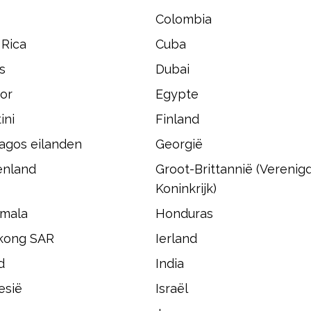
Colombia
 Rica
Cuba
s
Dubai
or
Egypte
ini
Finland
agos eilanden
Georgië
enland
Groot-Brittannië (Verenig
Koninkrijk)
mala
Honduras
kong SAR
Ierland
d
India
esië
Israël