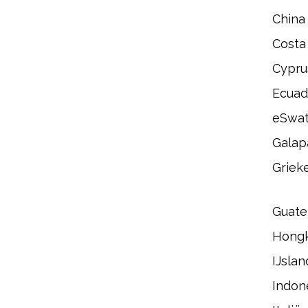
China
Costa
Cypru
Ecuad
eSwat
Galap
Griek
Guate
Hong
IJslan
Indon