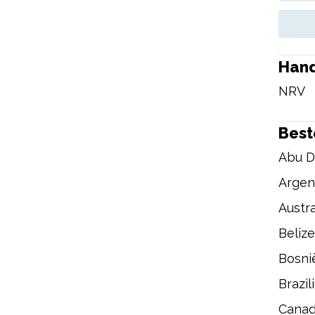
Han
NRV
Bes
Abu D
Argen
Austra
Belize
Bosni
Brazil
Cana