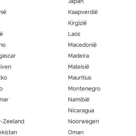
Japan
nië
Kaapverdië
Kirgizië
ië
Laos
ho
Macedonië
ascar
Madeira
iven
Maleisië
kko
Mauritius
o
Montenegro
mar
Namibië
Nicaragua
-Zeeland
Noorwegen
kistan
Oman