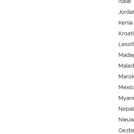
Italië
Jorda
Kenia
Kroat
Lesot
Madag
Maled
Maro
Mexic
Myan
Nepal
Nieuw
Oezbe