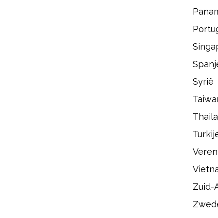
Pana
Portu
Singa
Spanj
Syrië
Taiwa
Thail
Turkij
Veren
Vietn
Zuid-A
Zwed