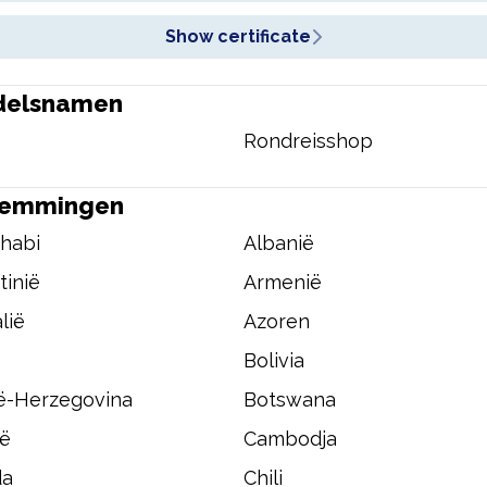
Show certificate
delsnamen
Rondreisshop
temmingen
habi
Albanië
tinië
Armenië
lië
Azoren
Bolivia
ë-Herzegovina
Botswana
ië
Cambodja
da
Chili