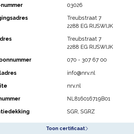
-nummer
03026
gingsadres
Treubstraat 7
2288 EG RIJSWIJK
dres
Treubstraat 7
2288 EG RIJSWIJK
foonnummer
070 - 307 67 00
ladres
info@nrv.nl
ite
nrv.nl
nummer
NL816016719B01
tiedekking
SGR, SGRZ
Toon certificaat