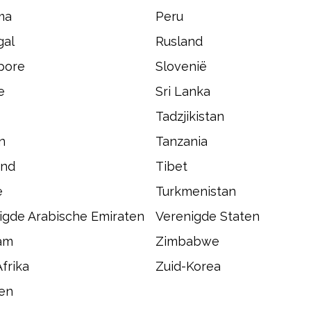
ma
Peru
gal
Rusland
pore
Slovenië
e
Sri Lanka
Tadzjikistan
n
Tanzania
and
Tibet
e
Turkmenistan
igde Arabische Emiraten
Verenigde Staten
am
Zimbabwe
frika
Zuid-Korea
en