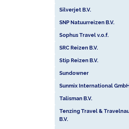
Silverjet B.V.
SNP Natuurreizen B.V.
Sophus Travel v.o.f.
SRC Reizen B.V.
Stip Reizen B.V.
Sundowner
Sunmix International Gmb
Talisman B.V.
Tenzing Travel & Travelna
B.V.