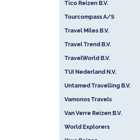
Tico Reizen B.V.
Tourcompass A/S
Travel Miles B.V.
Travel Trend B.V.
TravelWorld B.V.
TUI Nederland N.V.
Untamed Travelling B.V.
Vamonos Travels
Van Verre Reizen B.V.
World Explorers