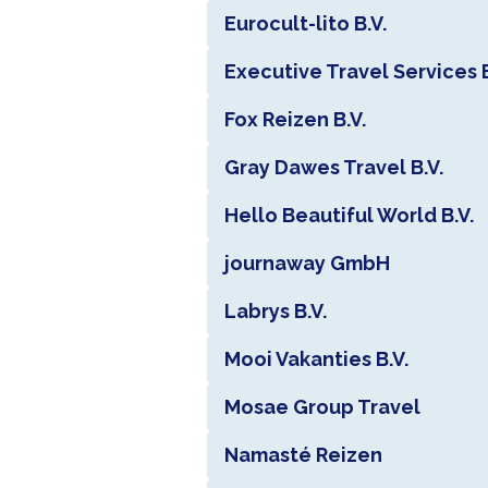
Eurocult-lito B.V.
Executive Travel Services B
Fox Reizen B.V.
Gray Dawes Travel B.V.
Hello Beautiful World B.V.
journaway GmbH
Labrys B.V.
Mooi Vakanties B.V.
Mosae Group Travel
Namasté Reizen