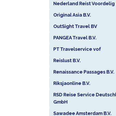
Nederland Reist Voordelig 
Original Asia B.V.
OutSight Travel BV
PANGEA Travel B.V.
PT Travelservice vof
Reislust B.V.
Renaissance Passages B.V.
Riksjaonline B.V.
RSD Reise Service Deutsch
GmbH
Sawadee Amsterdam B.V.