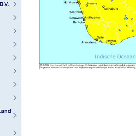
Bekijk de
contactgegevens van de 
B.V.
Zo voorkomt u problemen en lange wa
in Colombo
.
grenscontroles.
Rijbewijs
In Sri Lanka is uw Nederlandse rijbew
lokaal rijbewijs aanvragen. Vaak moe
of internationale rijbewijs laten zien.
rijbewijzen in Sri Lanka
op de websi
informatie over verkeersveiligheid
land