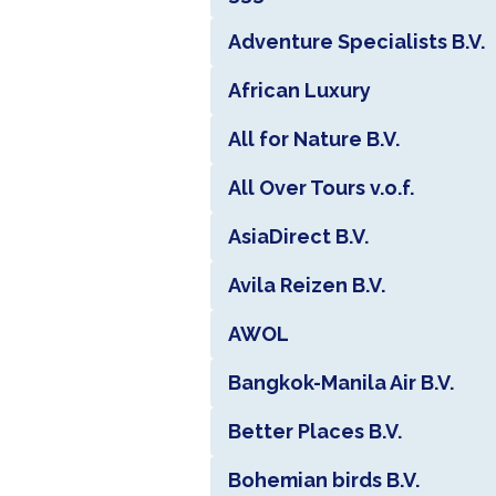
Adventure Specialists B.V.
African Luxury
All for Nature B.V.
All Over Tours v.o.f.
AsiaDirect B.V.
Avila Reizen B.V.
AWOL
Bangkok-Manila Air B.V.
Better Places B.V.
Bohemian birds B.V.