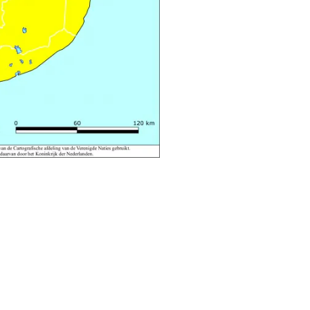
Nederlandse ambassade
chttijden bij
ijs niet geldig. U moet een
t u daarbij uw Nederlandse
Lees meer over
te van de ANWB.
Lees ook
in Sri Lanka van de ANWB.