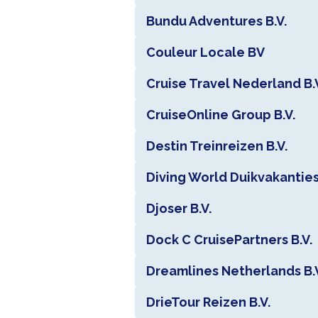
Bundu Adventures B.V.
Couleur Locale BV
Cruise Travel Nederland B.
CruiseOnline Group B.V.
Destin Treinreizen B.V.
Diving World Duikvakantie
Djoser B.V.
Dock C CruisePartners B.V.
Dreamlines Netherlands B.
DrieTour Reizen B.V.