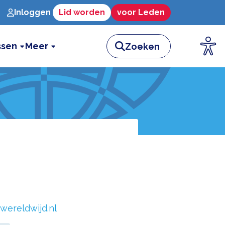
Inloggen
Lid worden
voor Leden
ssen
Meer
wereldwijd.nl