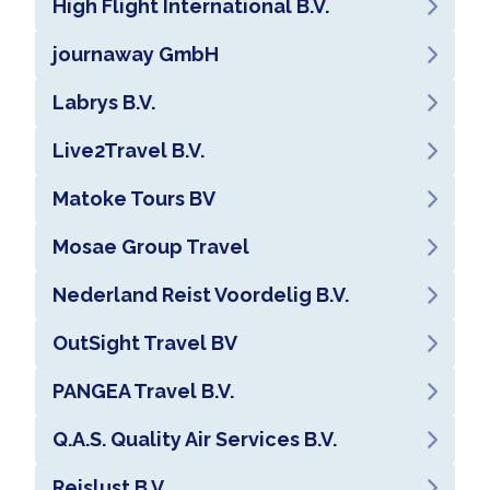
High Flight International B.V.
journaway GmbH
Labrys B.V.
Live2Travel B.V.
Matoke Tours BV
Mosae Group Travel
Nederland Reist Voordelig B.V.
OutSight Travel BV
PANGEA Travel B.V.
Q.A.S. Quality Air Services B.V.
Reislust B.V.