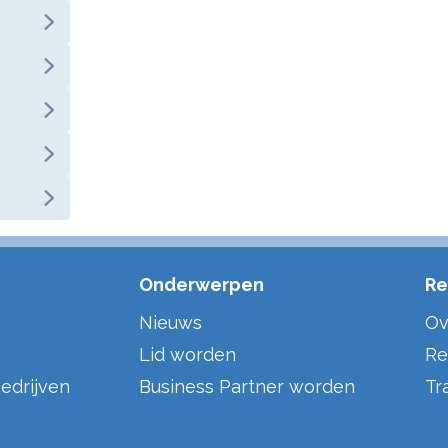
Onderwerpen
Re
Nieuws
Ov
Lid worden
Re
edrijven
Business Partner worden
Tr