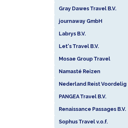
Gray Dawes Travel B.V.
journaway GmbH
Labrys B.V.
Let's Travel B.V.
Mosae Group Travel
Namasté Reizen
Nederland Reist Voordelig 
PANGEA Travel B.V.
Renaissance Passages B.V.
Sophus Travel v.o.f.