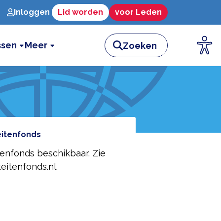
Inloggen
Lid worden
voor Leden
ssen
Meer
eitenfonds
tenfonds beschikbaar. Zie
eitenfonds.nl.