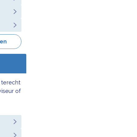
gen
 terecht
viseur of