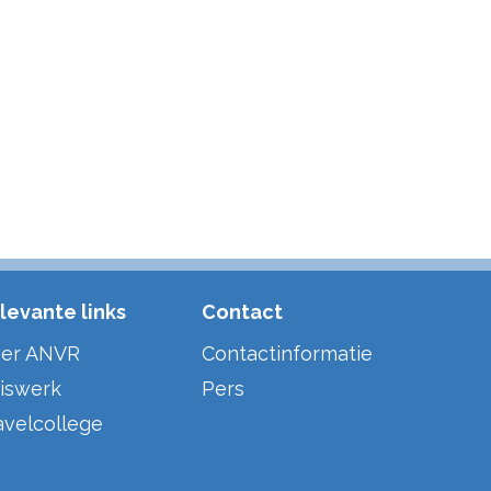
levante links
Contact
er ANVR
Contactinformatie
iswerk
Pers
avelcollege