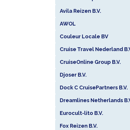
Avila Reizen B.V.
AWOL
Couleur Locale BV
Cruise Travel Nederland B.
CruiseOnline Group B.V.
Djoser B.V.
Dock C CruisePartners B.V.
Dreamlines Netherlands B.
Eurocult-lito B.V.
Fox Reizen B.V.