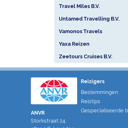
Travel Miles B.V.
Untamed Travelling B.V.
Vamonos Travels
Yaxa Reizen
Zeetours Cruises B.V.
Reizigers
Bestemmingen
Reistips
Gespecialiseerde b
ANVR
Storkstraat 24