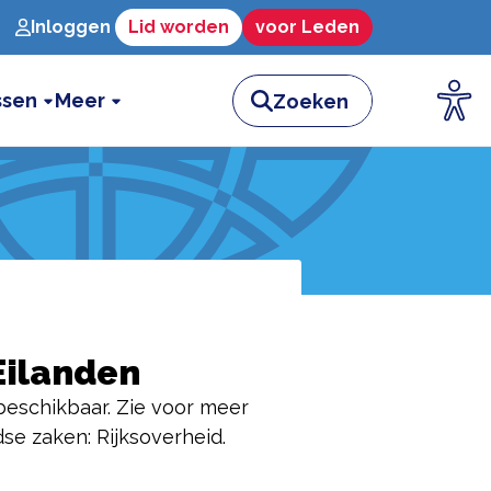
Inloggen
Lid worden
voor Leden
ssen
Meer
Eilanden
beschikbaar. Zie voor meer
dse zaken:
Rijksoverheid.