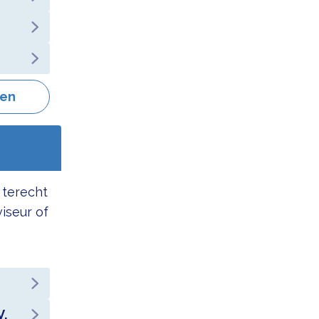
gen
 terecht
viseur of
V.