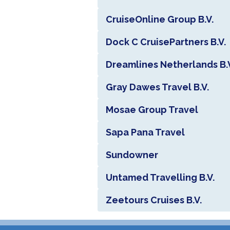
CruiseOnline Group B.V.
Dock C CruisePartners B.V.
Dreamlines Netherlands B.
Gray Dawes Travel B.V.
Mosae Group Travel
Sapa Pana Travel
Sundowner
Untamed Travelling B.V.
Zeetours Cruises B.V.