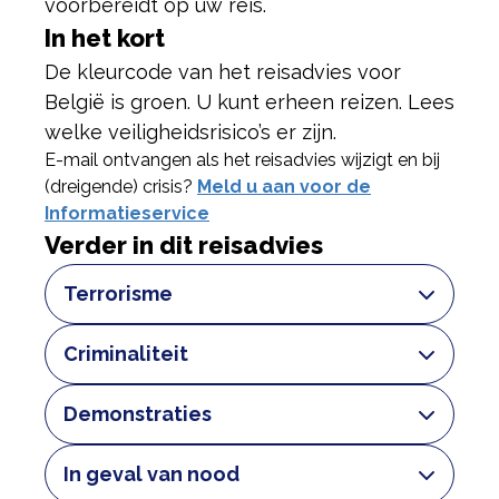
voorbereidt op uw reis.
In het kort
De kleurcode van het reisadvies voor
België is groen. U kunt erheen reizen. Lees
welke veiligheidsrisico’s er zijn.
E-mail ontvangen als het reisadvies wijzigt en bij
(dreigende) crisis?
Meld u aan voor de
Informatieservice
Verder in dit reisadvies
Terrorisme
In België zijn in het verleden
Criminaliteit
terroristische aanslagen geweest. Op
16 oktober 2023 was er een dodelijke
In België komt criminaliteit voor. Vooral
Demonstraties
aanslag in Brussel. De Belgische
in grote steden zoals Brussel en
autoriteiten hebben het
Antwerpen. Houd rekening met
In België zijn in de grotere steden
In geval van nood
dreigingsniveau voor België daarna
zakkenrollers en diefstal, vooral op
regelmatig demonstraties. Soms